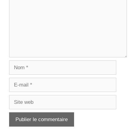
Nom
E-
mail
Site
web