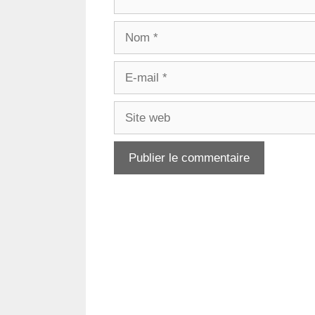
Nom
E-
mail
Site
web