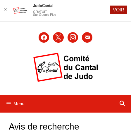
JudoCantal
✕
VOIR
GRATUIT
Sur Google Play
Aller
au
facebook
x
instagram
email-
contenu
alt
Menu
Avis de recherche