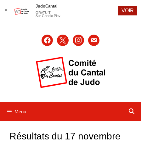
JudoCantal
✕
VOIR
GRATUIT
Sur Google Play
Aller
au
facebook
x
instagram
email-
contenu
alt
Menu
Résultats du 17 novembre